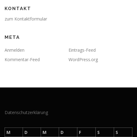
KONTAKT
zum Kontaktformular
META
Anmelden
Eintrags-Feed
Kommentar-Feed
WordPress.org
Datenschutzerklärung
M
D
M
D
F
S
S