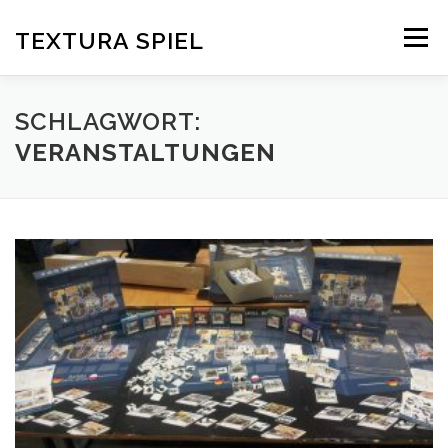
Zum
Inhalt
TEXTURA SPIEL
Menü
springen
DAS SPIELPRINZIP
BLOG
EDITIONEN
SCHLAGWORT:
VERANSTALTUNGEN
DOWNLOAD