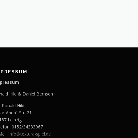
MPRESSUM
pressum
nald Hild & Daniel Bernsen
o Ronald Hild
kar-André-Str. 21
157 Leipzig
lefon: 0152/34333067
Mail:
info@textura-spiel.de