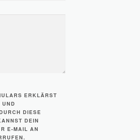
RMULARS ERKLÄRST
G UND
DURCH DIESE
KANNST DEIN
R E-MAIL AN
RRUFEN.