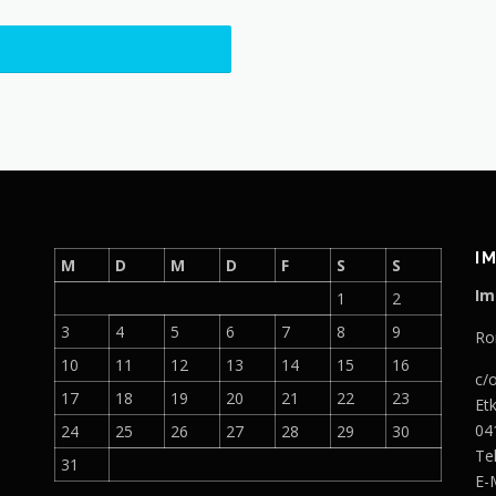
I
M
D
M
D
F
S
S
Im
1
2
3
4
5
6
7
8
9
Ro
10
11
12
13
14
15
16
c/
17
18
19
20
21
22
23
Et
04
24
25
26
27
28
29
30
Te
31
E-