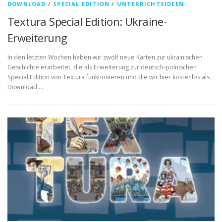
DOWNLOAD
/
SPECIAL EDITION
/
UNTERRICHTSIDEEN
Textura Special Edition: Ukraine-
Erweiterung
In den letzten Wochen haben wir zwölf neue Karten zur ukrainischen
Geschichte erarbeitet, die als Erweiterung zur deutsch-polnischen
Special Edition von Textura funktionieren und die wir hier kostenlos als
Download …