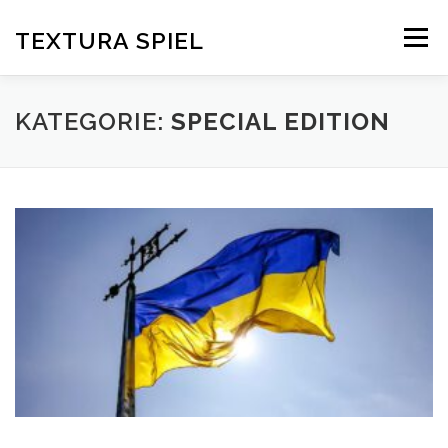
Zum
Inhalt
TEXTURA SPIEL
Menü
springen
DAS SPIELPRINZIP
BLOG
EDITIONEN
KATEGORIE:
SPECIAL EDITION
DOWNLOAD