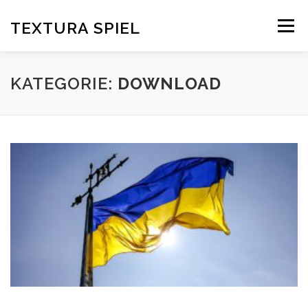
Zum
Inhalt
TEXTURA SPIEL
Menü
springen
DAS SPIELPRINZIP
BLOG
EDITIONEN
KATEGORIE:
DOWNLOAD
DOWNLOAD