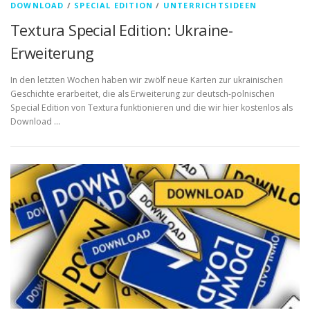
DOWNLOAD
/
SPECIAL EDITION
/
UNTERRICHTSIDEEN
Textura Special Edition: Ukraine-
Erweiterung
In den letzten Wochen haben wir zwölf neue Karten zur ukrainischen
Geschichte erarbeitet, die als Erweiterung zur deutsch-polnischen
Special Edition von Textura funktionieren und die wir hier kostenlos als
Download …