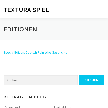
Zum
Inhalt
TEXTURA SPIEL
Menü
springen
DAS SPIELPRINZIP
BLOG
EDITIONEN
EDITIONEN
DOWNLOAD
Special Edition: Deutsch-Polnische Geschichte
Suchen
nach:
BEITRÄGE IM BLOG
Download
Fortbildung