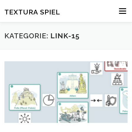
Zum
Inhalt
TEXTURA SPIEL
Menü
springen
DAS SPIELPRINZIP
BLOG
EDITIONEN
KATEGORIE:
LINK-15
DOWNLOAD