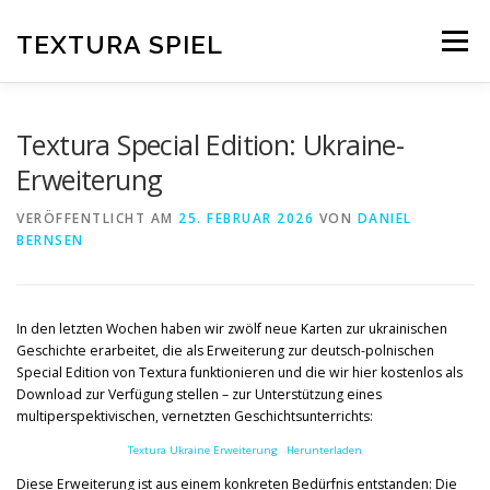
Zum
Inhalt
TEXTURA SPIEL
Menü
springen
DAS SPIELPRINZIP
BLOG
EDITIONEN
Textura Special Edition: Ukraine-
Erweiterung
DOWNLOAD
VERÖFFENTLICHT AM
25. FEBRUAR 2026
VON
DANIEL
BERNSEN
In den letzten Wochen haben wir zwölf neue Karten zur ukrainischen
Geschichte erarbeitet, die als Erweiterung zur deutsch-polnischen
Special Edition von Textura funktionieren und die wir hier kostenlos als
Download zur Verfügung stellen – zur Unterstützung eines
multiperspektivischen, vernetzten Geschichtsunterrichts:
Textura Ukraine Erweiterung
Herunterladen
Diese Erweiterung ist aus einem konkreten Bedürfnis entstanden: Die