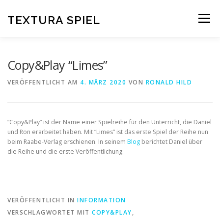
Zum
Inhalt
TEXTURA SPIEL
Menü
springen
DAS SPIELPRINZIP
BLOG
EDITIONEN
Copy&Play “Limes”
VERÖFFENTLICHT AM
4. MÄRZ 2020
VON
RONALD HILD
DOWNLOAD
“Copy&Play” ist der Name einer Spielreihe für den Unterricht, die Daniel
und Ron erarbeitet haben. Mit “Limes” ist das erste Spiel der Reihe nun
beim Raabe-Verlag erschienen. In seinem
Blog
berichtet Daniel über
die Reihe und die erste Veröffentlichung.
VERÖFFENTLICHT IN
INFORMATION
VERSCHLAGWORTET MIT
COPY&PLAY
,