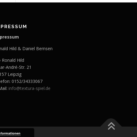
MPRESSUM
pressum
nald Hild & Daniel Bernsen
o Ronald Hild
kar-André-Str. 21
157 Leipzig
lefon: 0152/34333067
Mail:
info@textura-spiel.de
nformationen