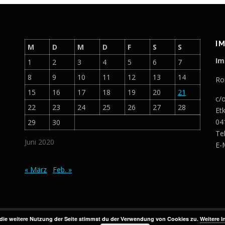
I
M
D
M
D
F
S
S
Im
1
2
3
4
5
6
7
8
9
10
11
12
13
14
Ro
15
16
17
18
19
20
21
c/
22
23
24
25
26
27
28
Et
04
29
30
Te
Juni 2020
E-
« März
Feb. »
die weitere Nutzung der Seite stimmst du der Verwendung von Cookies zu.
Weitere I