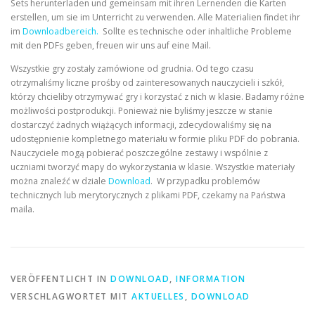
Sets herunterladen und gemeinsam mit ihren Lernenden die Karten
erstellen, um sie im Unterricht zu verwenden. Alle Materialien findet ihr
im
Downloadbereich.
Sollte es technische oder inhaltliche Probleme
mit den PDFs geben, freuen wir uns auf eine Mail.
Wszystkie gry zostały zamówione od grudnia. Od tego czasu
otrzymaliśmy liczne prośby od zainteresowanych nauczycieli i szkół,
którzy chcieliby otrzymywać gry i korzystać z nich w klasie. Badamy różne
możliwości postprodukcji. Ponieważ nie byliśmy jeszcze w stanie
dostarczyć żadnych wiążących informacji, zdecydowaliśmy się na
udostępnienie kompletnego materiału w formie pliku PDF do pobrania.
Nauczyciele mogą pobierać poszczególne zestawy i wspólnie z
uczniami tworzyć mapy do wykorzystania w klasie. Wszystkie materiały
można znaleźć w dziale
Download
. W przypadku problemów
technicznych lub merytorycznych z plikami PDF, czekamy na Państwa
maila.
VERÖFFENTLICHT IN
DOWNLOAD
,
INFORMATION
VERSCHLAGWORTET MIT
AKTUELLES
,
DOWNLOAD