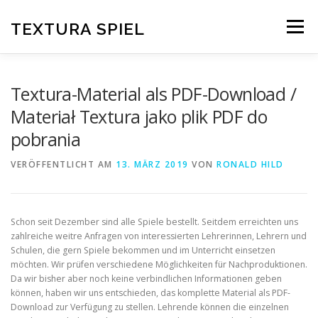
Zum
Inhalt
TEXTURA SPIEL
Menü
springen
DAS SPIELPRINZIP
BLOG
EDITIONEN
Textura-Material als PDF-Download /
Materiał Textura jako plik PDF do
pobrania
DOWNLOAD
VERÖFFENTLICHT AM
13. MÄRZ 2019
VON
RONALD HILD
Schon seit Dezember sind alle Spiele bestellt. Seitdem erreichten uns
zahlreiche weitre Anfragen von interessierten Lehrerinnen, Lehrern und
Schulen, die gern Spiele bekommen und im Unterricht einsetzen
möchten. Wir prüfen verschiedene Möglichkeiten für Nachproduktionen.
Da wir bisher aber noch keine verbindlichen Informationen geben
können, haben wir uns entschieden, das komplette Material als PDF-
Download zur Verfügung zu stellen. Lehrende können die einzelnen