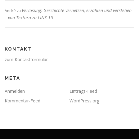
Verlosung: Geschichte vernetzen, erzählen und verstehen
André
zu
– von Textura zu LINK-15
KONTAKT
zum Kontaktformular
META
Anmelden
Eintrags-Feed
Kommentar-Feed
WordPress.org