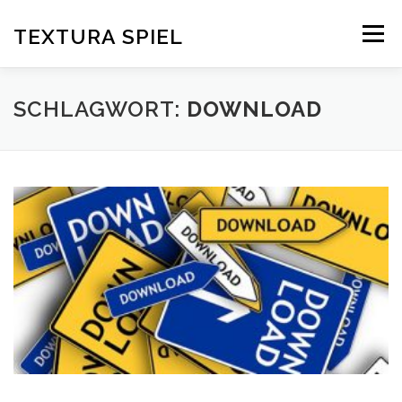
Zum
Inhalt
TEXTURA SPIEL
Menü
springen
DAS SPIELPRINZIP
BLOG
EDITIONEN
SCHLAGWORT:
DOWNLOAD
DOWNLOAD