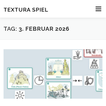
Zum
Inhalt
TEXTURA SPIEL
Menü
springen
DAS SPIELPRINZIP
BLOG
EDITIONEN
TAG:
3. FEBRUAR 2026
DOWNLOAD