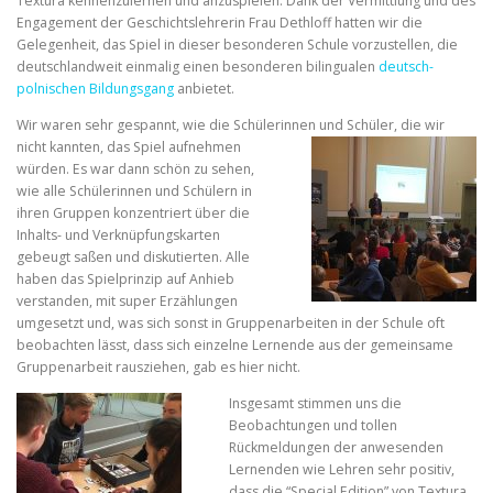
Textura kennenzulernen und anzuspielen. Dank der Vermittlung und des
Engagement der Geschichtslehrerin Frau Dethloff hatten wir die
Gelegenheit, das Spiel in dieser besonderen Schule vorzustellen, die
deutschlandweit einmalig einen besonderen bilingualen
deutsch-
polnischen Bildungsgang
anbietet.
Wir waren sehr gespannt, wie die Schülerinnen
und Schüler, die wir
nicht kannten, das Spiel aufnehmen
würden. Es war dann schön zu sehen,
wie alle Schülerinnen und Schülern in
ihren Gruppen konzentriert über die
Inhalts- und Verknüpfungskarten
gebeugt saßen und diskutierten. Alle
haben das Spielprinzip auf Anhieb
verstanden, mit super Erzählungen
umgesetzt und, was sich sonst in Gruppenarbeiten in der Schule oft
beobachten lässt, dass sich einzelne Lernende aus der gemeinsame
Gruppenarbeit rausziehen, gab es hier nicht.
Insgesamt stimmen uns die
Beobachtungen und tollen
Rückmeldungen der anwesenden
Lernenden wie Lehren sehr positiv,
dass die “Special Edition” von Textura