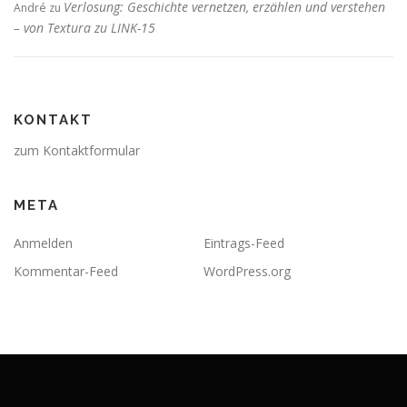
Verlosung: Geschichte vernetzen, erzählen und verstehen
André
zu
– von Textura zu LINK-15
KONTAKT
zum Kontaktformular
META
Anmelden
Eintrags-Feed
Kommentar-Feed
WordPress.org