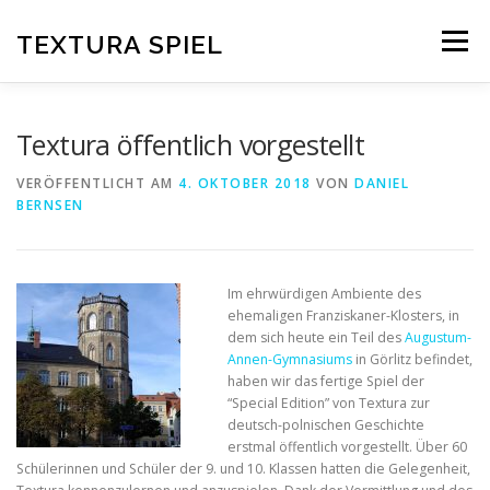
Zum
Inhalt
TEXTURA SPIEL
Menü
springen
DAS SPIELPRINZIP
BLOG
EDITIONEN
Textura öffentlich vorgestellt
VERÖFFENTLICHT AM
4. OKTOBER 2018
VON
DANIEL
BERNSEN
DOWNLOAD
Im ehrwürdigen Ambiente des
ehemaligen Franziskaner-Klosters, in
dem sich heute ein Teil des
Augustum-
Annen-Gymnasiums
in Görlitz befindet,
haben wir das fertige Spiel der
“Special Edition” von Textura zur
deutsch-polnischen Geschichte
erstmal öffentlich vorgestellt. Über 60
Schülerinnen und Schüler der 9. und 10. Klassen hatten die Gelegenheit,