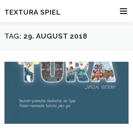
Zum
Inhalt
TEXTURA SPIEL
Menü
springen
DAS SPIELPRINZIP
BLOG
EDITIONEN
TAG:
29. AUGUST 2018
DOWNLOAD