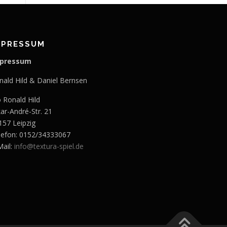
MPRESSUM
pressum
nald Hild & Daniel Bernsen
o Ronald Hild
kar-André-Str. 21
157 Leipzig
lefon: 0152/34333067
Mail:
info@textura-spiel.de